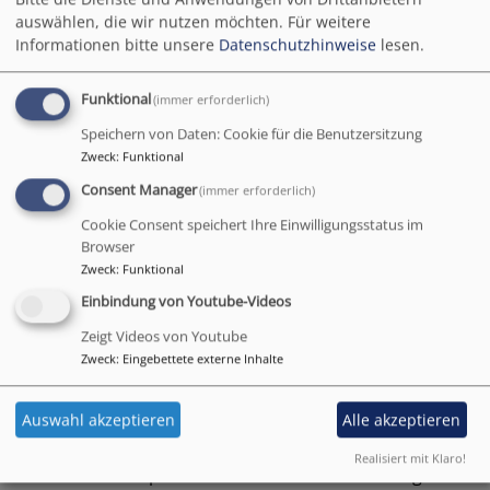
Breadcrumb
Startseite
Stellenbeschreibung 2. Pfarrstelle
auswählen, die wir nutzen möchten.
Für weitere
Informationen bitte unsere
Datenschutzhinweise
lesen.
Stellenbeschreibung
Funktional
(immer erforderlich)
2. Pfarrstelle
Speichern von Daten: Cookie für die Benutzersitzung
Zweck
:
Funktional
Consent Manager
(immer erforderlich)
Cookie Consent speichert Ihre Einwilligungsstatus im
Hier finden Sie die Stellenbeschreibung der 2.
Browser
Pfarrstelle Lohr als PDF:
Zweck
:
Funktional
Einbindung von Youtube-Videos
Stellenbeschreibung: 2. Pfarrstelle
2.41 MB
Zeigt Videos von Youtube
Zweck
:
Eingebettete externe Inhalte
Und auch in diesem
Video auf unserem You-Tube-
Auswahl akzeptieren
Alle akzeptieren
Kanal
stellen wir Ihnen gerne unsere
Kirchengemeinde und die nun freigewordene zweite
Realisiert mit Klaro!
Pfarrstelle mit pfarramtlicher Geschäftsführung vor: