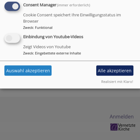
Breadcrumb
Consent Manager
Startseite
Aktiv gegen Missbrauch - Präventionsgesetz
(immer erforderlich)
Cookie Consent speichert Ihre Einwilligungsstatus im
Aktiv gegen
Browser
Zweck
:
Funktional
Missbrauch -
Einbindung von Youtube-Videos
Präventionsgesetz
Zeigt Videos von Youtube
Zweck
:
Eingebettete externe Inhalte
Auswahl akzeptieren
Alle akzeptieren
Aktiv gegen Missbrauch - Präventionsgesetz
Realisiert mit Klaro!
82.06 KB
Benutzermenü
Anmelden