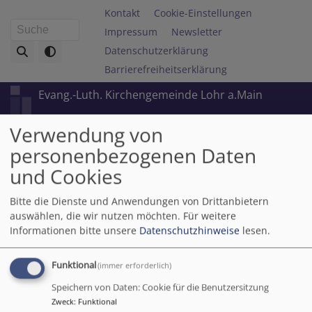
Direkt
Fußbereichsmenü
Kontakt
Cookie-Einstellungen
zum
Impressum
Newsletter
Suche
Inhalt
Datenschutzerklärung
Barrierefreiheitserklärung
Evang.-Luth. Kirchengemeinde Lohr a.Main
Verwendung von
personenbezogenen Daten
und Cookies
Bitte die Dienste und Anwendungen von Drittanbietern
auswählen, die wir nutzen möchten.
Für weitere
Informationen bitte unsere
Datenschutzhinweise
lesen.
Hauptnavigation
Funktional
(immer erforderlich)
Speichern von Daten: Cookie für die Benutzersitzung
Zweck
:
Funktional